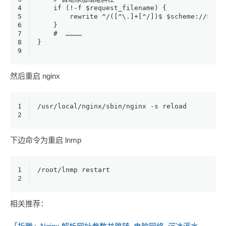
4
    if (!-f $request_filename) {
5
        rewrite ^/([^\.]+[^/])$ $scheme://$hos
6
    }
7
    #  …………
8
}
9
然后重启 nginx
1
/usr/local/nginx/sbin/nginx -s reload
2
下边命令为重启 lnmp
1
/root/lnmp restart
2
相关推荐：