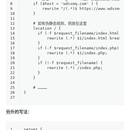
8
    if ($host = 'wdssmq.com' ) {
9
        rewrite ^/(.*)$ https://www.wdssmq.co
10
    }
11
12
    # 如有伪静态规则，则放在这里
13
    location / {
14
      if (-f $request_filename/index.html) {
15
          rewrite (.*) $1/index.html break;
16
      }
17
      if (-f $request_filename/index.php) {
18
          rewrite (.*) $1/index.php;
19
      }
20
      if (!-f $request_filename) {
21
          rewrite (.*) /index.php;
22
      }
23
    }
24
25
    # …………
26
}
27
另外的写法：
1
server {