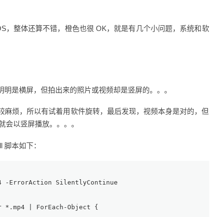
geOS，整体还算不错，橙色也很 OK，就是有几个小问题，系统和软
明明是横屏，但拍出来的照片或视频却是竖屏的。。。
较麻烦，所以有试着用软件旋转，最后发现，视频本身是对的，但
播放器就会以竖屏播放。。。。
ell 脚本如下：
4 
-ErrorAction
 SilentlyContinue
r
 *.mp4 | 
ForEach-Object
 {