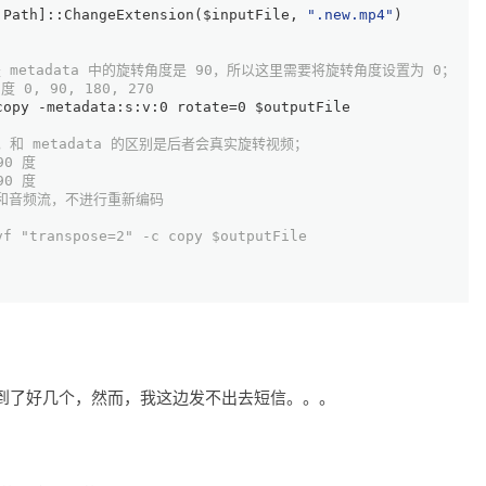
.Path
]::ChangeExtension(
$inputFile
, 
".new.mp4"
)
metadata 中的旋转角度是 90，所以这里需要将旋转角度设置为 0；
, 90, 180, 270
copy
-metadata
:s:v:
0
 rotate=
0
$outputFile
和 metadata 的区别是后者会真实旋转视频；
90 度
90 度
视频和音频流，不进行重新编码
vf "transpose=2" -c copy $outputFile
到了好几个，然而，我这边发不出去短信。。。