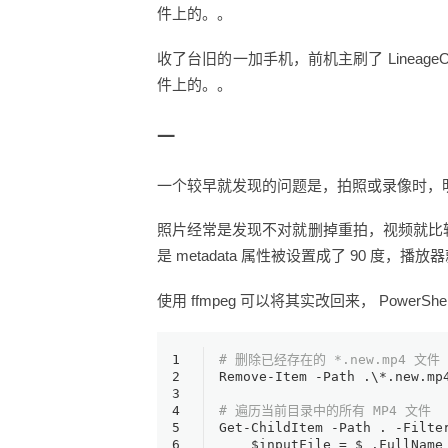
件上的。。
收了台旧的一加手机，前机主刷了 Linea
件上的。。
一
一个较早就发现的问题是，拍照或录像时，
照片经常是发现不对就删掉重拍，视频就比
是 metadata 属性被设置成了 90 度，
使用 ffmpeg 可以将其实改回来， PowerSh
1
# 删除已经存在的 *.new.mp4 文件
2
Remove-Item
-Path
 .\*.new.mp
3
4
# 遍历当前目录中的所有 MP4 文件
5
Get-ChildItem
-Path
 . 
-Filte
6
$inputFile
 = 
$_
.FullName