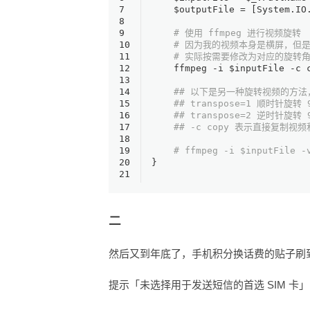
7
$outputFile
 = [
System.IO
8
9
# 使用 ffmpeg 进行视频旋转
10
# 因为我的视频本身是横屏，但是 
11
# 实际按需要修改为对应的旋转角度 0
12
    ffmpeg 
-i
$inputFile
-c
13
14
## 以下是另一种旋转视频的方法，
15
## transpose=1 顺时针旋转 
16
## transpose=2 逆时针旋转 
17
## -c copy 表示直接复制
18
19
# ffmpeg -i $inputFile -
20
}
21
二
然后又到年底了，手机积分换话费的贴子刷
提示「未选择用于发送短信的首选 SIM 卡」