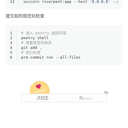
12
uvicorn rsserpent:app --host 
'0.0.0.0'
 --port
提交前的规范化检查
1
# 进入 poetry 虚拟环境
2
poetry shell
3
# 需要首暂存修改
4
git add .
5
# 执行检查
6
pre-commit run --all-files
Donate