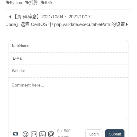
Python
折腾
RSS
【真·碎碎念】2021/10/04 ~ 2021/10/17
SCode」远程 CentOS 中 php.validate.executablePath 的设置
NickName
E-Mail
Website
0
/
500
Login
Submit