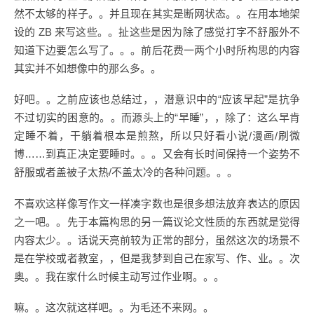
然不太够的样子。。并且现在其实是断网状态。。在用本地架
设的 ZB 来写这些。。扯这些是因为除了感觉打字不舒服外不
知道下边要怎么写了。。。前后花费一两个小时所构思的内容
其实并不如想像中的那么多。。
好吧。。之前应该也总结过，，潜意识中的“应该早起”是抗争
不过切实的困意的。。而源头上的“早睡”，，除了：这么早肯
定睡不着，干躺着根本是煎熬，所以只好看小说/漫画/刷微
博……到真正决定要睡时。。。又会有长时间保持一个姿势不
舒服或者盖被子太热/不盖太冷的各种问题。。。
不喜欢这样像写作文一样凑字数也是很多想法放弃表达的原因
之一吧。。先于本篇构思的另一篇议论文性质的东西就是觉得
内容太少。。话说天亮前较为正常的部分，虽然这次的场景不
是在学校或者教室，，但是我梦到自己在家写、作、业。。次
奥。。我在家什么时候主动写过作业啊。。。
嘛。。这次就这样吧。。为毛还不来网。。