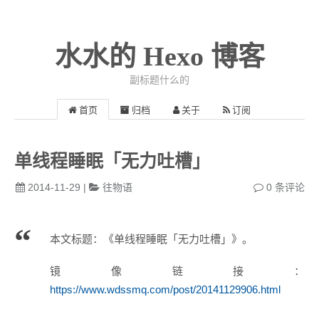
水水的 Hexo 博客
副标题什么的
首页
归档
关于
订阅
单线程睡眠「无力吐槽」
2014-11-29
|
往物语
0
条评论
本文标题：《单线程睡眠「无力吐槽」》。
镜像链接：
https://www.wdssmq.com/post/20141129906.html