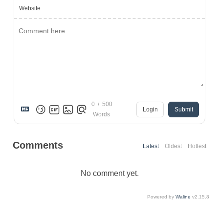
Website
0
/
500
Login
Submit
Words
Comments
Latest
Oldest
Hottest
No comment yet.
Powered by
Waline
v2.15.8